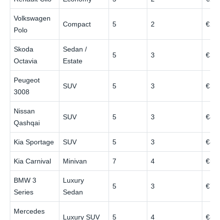
Volkswagen
Compact
5
2
€28
Polo
Skoda
Sedan /
5
3
€32
Octavia
Estate
Peugeot
SUV
5
3
€38
3008
Nissan
SUV
5
3
€40
Qashqai
Kia Sportage
SUV
5
3
€42
Kia Carnival
Minivan
7
4
€55
BMW 3
Luxury
5
3
€70
Series
Sedan
Mercedes
Luxury SUV
5
4
€85