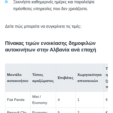
Ξεκινήστε καθημερινές ημέρες και παραλείψτε
πρόσθετες υπηρεσίες που δεν χρειάζεστε.
Δείτε πώς μπορείτε να συγκρίνετε τις τιμές:
Πίνακας τιμών ενοικίασης δημοφιλών
αυτοκινήτων στην Αλβανία ανά εποχή
Τιμ
Μοντέλο
Τύπος
Χωρητικότητα
ημέ
Επιβάτες
αυτοκινήτου
αμαξώματος
αποσκευών
(χα
περ
Mini /
Fiat Panda
4
1
€20
Economy
Renault Clio
Economy
5
2
€25