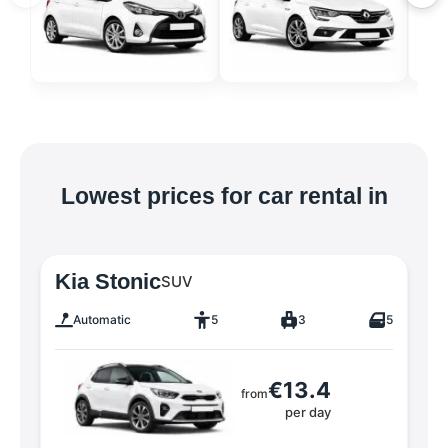
Lowest prices for car rental in
Kia Stonic
SUV
Automatic
5
3
5
€13.4
from
per day