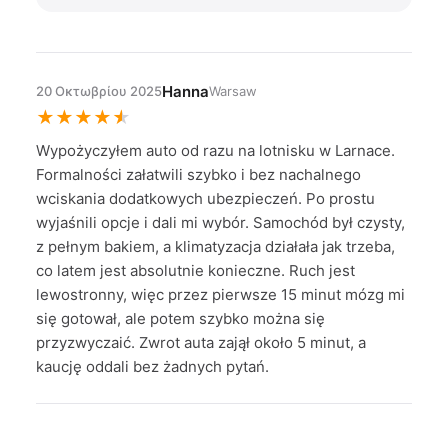
Hanna
20 Οκτωβρίου 2025
Warsaw
★
★
★
★
★
Wypożyczyłem auto od razu na lotnisku w Larnace.
Formalności załatwili szybko i bez nachalnego
wciskania dodatkowych ubezpieczeń. Po prostu
wyjaśnili opcje i dali mi wybór. Samochód był czysty,
z pełnym bakiem, a klimatyzacja działała jak trzeba,
co latem jest absolutnie konieczne. Ruch jest
lewostronny, więc przez pierwsze 15 minut mózg mi
się gotował, ale potem szybko można się
przyzwyczaić. Zwrot auta zajął około 5 minut, a
kaucję oddali bez żadnych pytań.