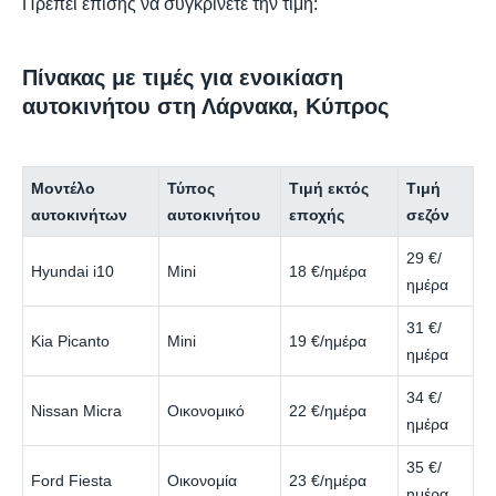
Πρέπει επίσης να συγκρίνετε την τιμή:
Πίνακας με τιμές για ενοικίαση
αυτοκινήτου στη Λάρνακα, Κύπρος
Μοντέλο
Τύπος
Τιμή εκτός
Τιμή
αυτοκινήτων
αυτοκινήτου
εποχής
σεζόν
29 €/
Hyundai i10
Mini
18 €/ημέρα
ημέρα
31 €/
Kia Picanto
Mini
19 €/ημέρα
ημέρα
34 €/
Nissan Micra
Οικονομικό
22 €/ημέρα
ημέρα
35 €/
Ford Fiesta
Οικονομία
23 €/ημέρα
ημέρα