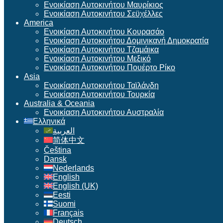
Ενοικίαση Αυτοκινήτου Μαυρίκιος
Ενοικίαση Αυτοκινήτου Σεϋχέλλες
America
Ενοικίαση Αυτοκινήτου Κουρασάο
Ενοικίαση Αυτοκινήτου Δομινικανή Δημοκρατία
Ενοικίαση Αυτοκινήτου Τζαμάικα
Ενοικίαση Αυτοκινήτου Μεξικό
Ενοικίαση Αυτοκινήτου Πουέρτο Ρίκο
Asia
Ενοικίαση Αυτοκινήτου Ταϊλάνδη
Ενοικίαση Αυτοκινήτου Τουρκία
Australia & Oceania
Ενοικίαση Αυτοκινήτου Αυστραλία
Ελληνικά
العربية
简体中文
Čeština
Dansk
Nederlands
English
English (UK)
Eesti
Suomi
Français
Deutsch