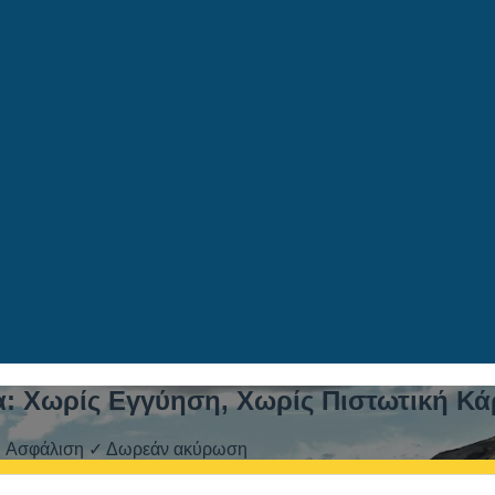
α: Χωρίς Εγγύηση, Χωρίς Πιστωτική Κά
 ✓ Ασφάλιση ✓ Δωρεάν ακύρωση