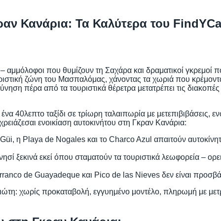
ραν Κανάρια: Τα Καλύτερα του FindYCa
 – αμμόλοφοι που θυμίζουν τη Σαχάρα και δραματικοί γκρεμοί π
υριστική ζώνη του Μασπαλόμας, χάνοντας τα χωριά που κρέμοντα
ύνηση πέρα από τα τουριστικά θέρετρα μετατρέπει τις διακοπές
ένα 40λεπτο ταξίδι σε τρίωρη ταλαιπωρία με μετεπιβιβάσεις, ε
 χρειάζεσαι ενοικίαση αυτοκινήτου στη Γκραν Κανάρια:
Güi, η Playa de Nogales και το Charco Azul απαιτούν αυτοκίν
ησί ξεκινά εκεί όπου σταματούν τα τουριστικά λεωφορεία – ορε
anco de Guayadeque και Pico de las Nieves δεν είναι προσβάσ
διώτη: χωρίς προκαταβολή, εγγυημένο μοντέλο, πληρωμή με με