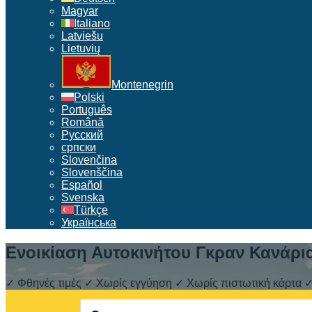
Magyar
Italiano
Latviešu
Lietuvių
Montenegrin
Polski
Português
Română
Русский
српски
Slovenčina
Slovenščina
Español
Svenska
Türkçe
Українська
Ενοικίαση Αυτοκινήτου Γκραν Κανάρι
✓ Φθηνές τιμές ✓ Χωρίς εγγύηση ✓ Χωρίς πιστωτική κάρτα