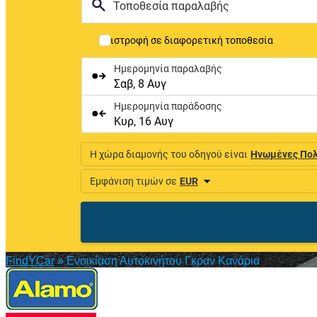
FindYCar
»
Ενοικίαση Αυτοκινήτου Γκραν Κανάρια