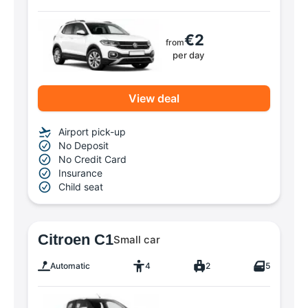
€2
from
per day
View deal
Airport pick-up
No Deposit
No Credit Card
Insurance
Child seat
Citroen C1
Small car
Automatic
4
2
5