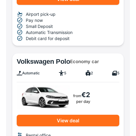
Airport pick-up
Pay now
Small Deposit
Automatic Transmission
Debit card for deposit
Volkswagen Polo
Economy car
Automatic
5
2
5
€2
from
per day
View deal
Rental office