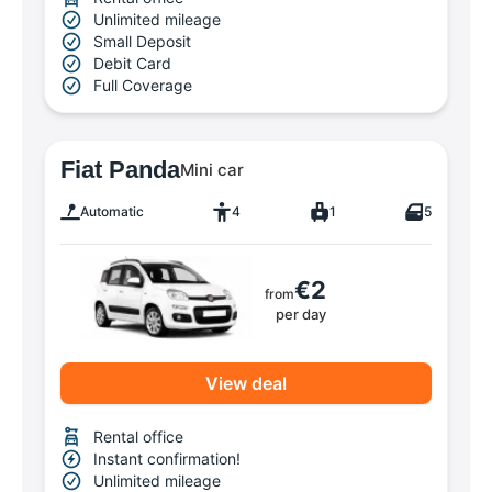
Unlimited mileage
Small Deposit
Debit Card
Full Coverage
Fiat Panda
Mini car
Automatic
4
1
5
€2
from
per day
View deal
Rental office
Instant confirmation!
Unlimited mileage