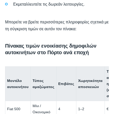
Εκμεταλλευτείτε τις δωρεάν λειτουργίες.
Μπορείτε να βρείτε περισσότερες πληροφορίες σχετικά με
τη σύγκριση τιμών σε αυτόν τον πίνακα:
Πίνακας τιμών ενοικίασης δημοφιλών
αυτοκινήτων στο Πόρτο ανά εποχή
Τιμ
ανά
Μοντέλο
Τύπος
Χωρητικότητα
Επιβάτες
ημέ
αυτοκινήτου
αμαξώματος
αποσκευών
(εκτ
σεζ
Μίνι /
Fiat 500
4
1–2
€18
Οικονομικό