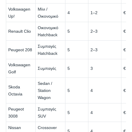
Volkswagen
Μίνι /
4
1–2
€20
Up!
Οικονομικό
Οικονομικό
Renault Clio
5
2–3
€22
Hatchback
Συμπαγές
Peugeot 208
5
2–3
€25
Hatchback
Volkswagen
Συμπαγές
5
3
€30
Golf
Sedan /
Skoda
Station
5
4
€35
Octavia
Wagon
Peugeot
Συμπαγές
5
4
€48
3008
SUV
Nissan
Crossover
5
4
€52