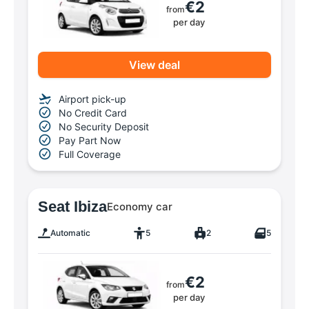
€2
from
per day
View deal
Airport pick-up
No Credit Card
No Security Deposit
Pay Part Now
Full Coverage
Seat Ibiza
Economy car
Automatic
5
2
5
€2
from
per day