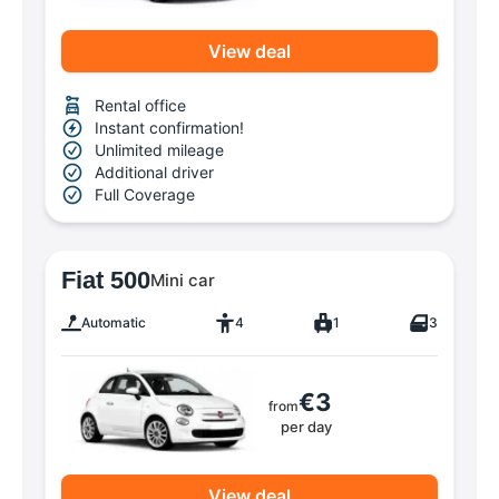
View deal
Rental office
Instant confirmation!
Unlimited mileage
Additional driver
Full Coverage
Fiat 500
Mini car
Automatic
4
1
3
€3
from
per day
View deal