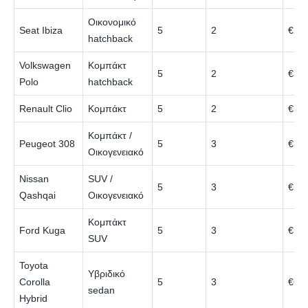
Οικονομικό
Seat Ibiza
5
2
€28
hatchback
Volkswagen
Κομπάκτ
5
2
€30
Polo
hatchback
Renault Clio
Κομπάκτ
5
2
€32
Κομπάκτ /
Peugeot 308
5
3
€38
Οικογενειακό
Nissan
SUV /
5
3
€50
Qashqai
Οικογενειακό
Κομπάκτ
Ford Kuga
5
3
€55
SUV
Toyota
Υβριδικό
Corolla
5
3
€60
sedan
Hybrid