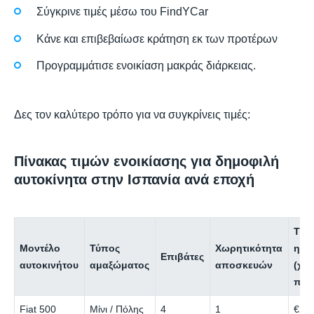
Σύγκρινε τιμές μέσω του FindYCar
Κάνε και επιβεβαίωσε κράτηση εκ των προτέρων
Προγραμμάτισε ενοικίαση μακράς διάρκειας.
Δες τον καλύτερο τρόπο για να συγκρίνεις τιμές:
Πίνακας τιμών ενοικίασης για δημοφιλή
αυτοκίνητα στην Ισπανία ανά εποχή
Τιμ
Μοντέλο
Τύπος
Χωρητικότητα
ημέ
Επιβάτες
αυτοκινήτου
αμαξώματος
αποσκευών
(χα
περ
Fiat 500
Μίνι / Πόλης
4
1
€25