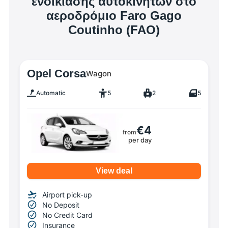
ενοικίασης αυτοκινήτων στο
αεροδρόμιο Faro Gago
Coutinho (FAO)
Opel Corsa
Wagon
Automatic
5
2
5
€4
from
per day
View deal
Airport pick-up
No Deposit
No Credit Card
Insurance