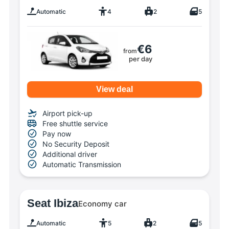
Automatic
4
2
5
€6
from
per day
View deal
Airport pick-up
Free shuttle service
Pay now
No Security Deposit
Additional driver
Automatic Transmission
Seat Ibiza
Economy car
Automatic
5
2
5