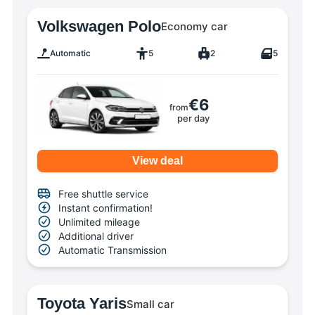
Volkswagen Polo
Economy car
Automatic
5
2
5
€6
from
per day
View deal
Free shuttle service
Instant confirmation!
Unlimited mileage
Additional driver
Automatic Transmission
Toyota Yaris
Small car