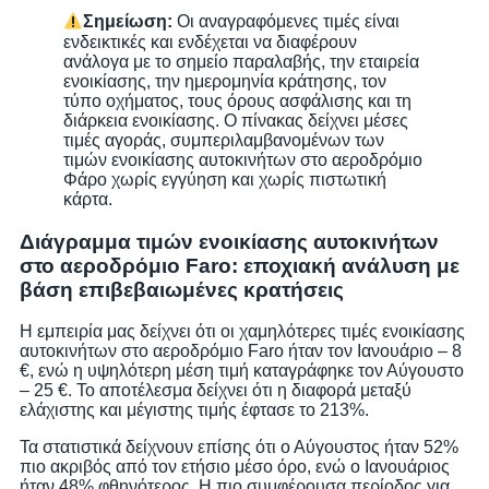
Σημείωση:
Οι αναγραφόμενες τιμές είναι
ενδεικτικές και ενδέχεται να διαφέρουν
ανάλογα με το σημείο παραλαβής, την εταιρεία
ενοικίασης, την ημερομηνία κράτησης, τον
τύπο οχήματος, τους όρους ασφάλισης και τη
διάρκεια ενοικίασης. Ο πίνακας δείχνει μέσες
τιμές αγοράς, συμπεριλαμβανομένων των
τιμών ενοικίασης αυτοκινήτων στο αεροδρόμιο
Φάρο χωρίς εγγύηση και χωρίς πιστωτική
κάρτα.
Διάγραμμα τιμών ενοικίασης αυτοκινήτων
στο αεροδρόμιο Faro: εποχιακή ανάλυση με
βάση επιβεβαιωμένες κρατήσεις
Η εμπειρία μας δείχνει ότι οι χαμηλότερες τιμές ενοικίασης
αυτοκινήτων στο αεροδρόμιο Faro ήταν τον Ιανουάριο – 8
€, ενώ η υψηλότερη μέση τιμή καταγράφηκε τον Αύγουστο
– 25 €. Το αποτέλεσμα δείχνει ότι η διαφορά μεταξύ
ελάχιστης και μέγιστης τιμής έφτασε το 213%.
Τα στατιστικά δείχνουν επίσης ότι ο Αύγουστος ήταν 52%
πιο ακριβός από τον ετήσιο μέσο όρο, ενώ ο Ιανουάριος
ήταν 48% φθηνότερος. Η πιο συμφέρουσα περίοδος για