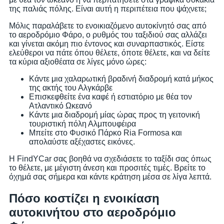
της παλιάς πόλης. Είναι αυτή η περιπέτεια που ψάχνετε;
Μόλις παραλάβετε το ενοικιαζόμενο αυτοκίνητό σας από
το αεροδρόμιο Φάρο, ο ρυθμός του ταξιδιού σας αλλάζει
και γίνεται ακόμη πιο έντονος και συναρπαστικός. Είστε
ελεύθεροι να πάτε όπου θέλετε, όποτε θέλετε, και να δείτε
τα κύρια αξιοθέατα σε λίγες μόνο ώρες:
Κάντε μια χαλαρωτική βραδινή διαδρομή κατά μήκος
της ακτής του Αλγκάρβε
Επισκεφθείτε ένα καφέ ή εστιατόριο με θέα τον
Ατλαντικό Ωκεανό
Κάντε μια διαδρομή μίας ώρας προς τη γειτονική
τουριστική πόλη Αλμπουφέιρα
Μπείτε στο Φυσικό Πάρκο Ria Formosa και
απολαύστε αξέχαστες εικόνες.
Η FindYCar σας βοηθά να σχεδιάσετε το ταξίδι σας όπως
το θέλετε, με μέγιστη άνεση και προσιτές τιμές. Βρείτε το
όχημά σας σήμερα και κάντε κράτηση μέσα σε λίγα λεπτά.
Πόσο κοστίζει η ενοικίαση
αυτοκινήτου στο αεροδρόμιο