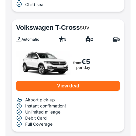
Child seat
Volkswagen T-Cross
SUV
Automatic
5
2
5
€5
from
per day
View deal
Airport pick-up
Instant confirmation!
Unlimited mileage
Debit Card
Full Coverage