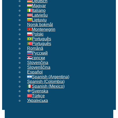
Deutsch
Magyar
Italiano
Latviešu
Lietuvių
Norsk bokmål
Montenegrin
Polski
Português
Português
Română
Русский
српски
Slovenčina
Slovenščina
Español
Spanish (Argentina)
Spanish (Colombia)
Spanish (Mexico)
Svenska
Türkçe
Українська