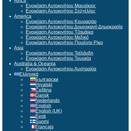
Africa
Ενοικίαση Αυτοκινήτου Μαυρίκιος
Ενοικίαση Αυτοκινήτου Σεϋχέλλες
America
Ενοικίαση Αυτοκινήτου Κουρασάο
Ενοικίαση Αυτοκινήτου Δομινικανή Δημοκρατία
Ενοικίαση Αυτοκινήτου Τζαμάικα
Ενοικίαση Αυτοκινήτου Μεξικό
Ενοικίαση Αυτοκινήτου Πουέρτο Ρίκο
Asia
Ενοικίαση Αυτοκινήτου Ταϊλάνδη
Ενοικίαση Αυτοκινήτου Τουρκία
Australia & Oceania
Ενοικίαση Αυτοκινήτου Αυστραλία
Ελληνικά
Български
Hrvatski
Čeština
Dansk
Nederlands
English
English (UK)
Eesti
Suomi
Français