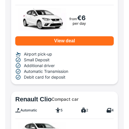
€6
from
per day
View deal
Airport pick-up
Small Deposit
Additional driver
Automatic Transmission
Debit card for deposit
Renault Clio
Compact car
Automatic
5
2
4