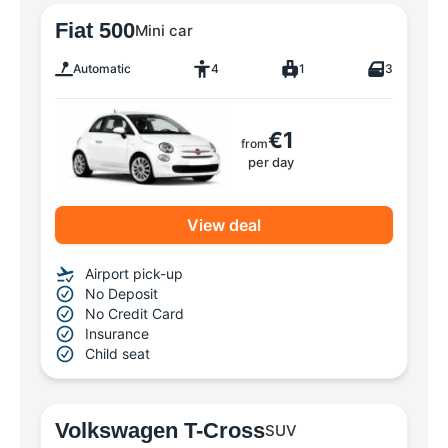
Fiat 500
Mini car
Automatic
4
1
3
€1
from
per day
View deal
Airport pick-up
No Deposit
No Credit Card
Insurance
Child seat
Volkswagen T-Cross
SUV