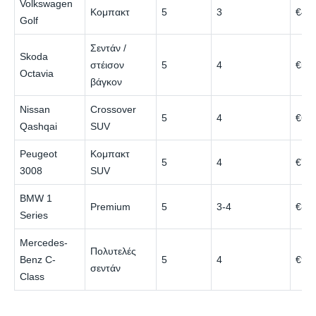
Volkswagen
Κομπακτ
5
3
€45
Golf
Σεντάν /
Skoda
στέισον
5
4
€50
Octavia
βάγκον
Nissan
Crossover
5
4
€65
Qashqai
SUV
Peugeot
Κομπακτ
5
4
€70
3008
SUV
BMW 1
Premium
5
3-4
€80
Series
Mercedes-
Πολυτελές
Benz C-
5
4
€95
σεντάν
Class