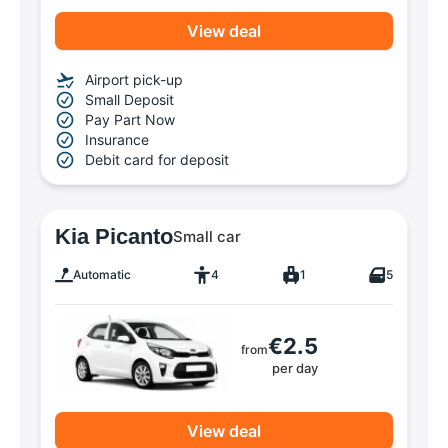
View deal
Airport pick-up
Small Deposit
Pay Part Now
Insurance
Debit card for deposit
Kia Picanto
Small car
Automatic
4
1
5
€2.5
from
per day
View deal