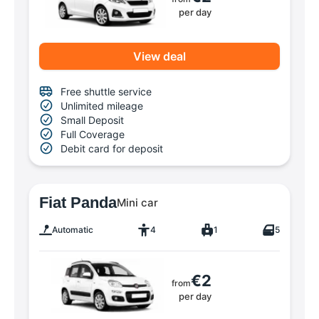
per day
View deal
Free shuttle service
Unlimited mileage
Small Deposit
Full Coverage
Debit card for deposit
Fiat Panda
Mini car
Automatic
4
1
5
€2
from
per day