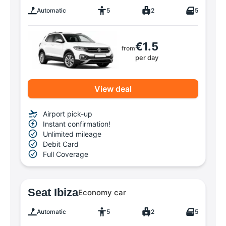
Automatic
5
2
5
€1.5
from
per day
View deal
Airport pick-up
Instant confirmation!
Unlimited mileage
Debit Card
Full Coverage
Seat Ibiza
Economy car
Automatic
5
2
5