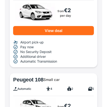
€2
from
per day
View deal
Airport pick-up
Pay now
No Security Deposit
Additional driver
Automatic Transmission
Peugeot 108
Small car
Automatic
4
2
5
€2
from