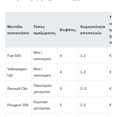
Τιμ
ανά
Μοντέλο
Τύπος
Χωρητικότητα
Επιβάτες
ημέ
αυτοκινήτου
αμαξώματος
αποσκευών
(χα
σεζ
Mini /
Fiat 500
4
1-2
€30
οικονομικό
Volkswagen
Mini /
4
1-2
€32
Up!
οικονομικό
Οικονομικό
Renault Clio
5
2–3
€35
χάτσμπακ
Κομπακτ
Peugeot 208
5
2-3
€38
χάτσμπακ