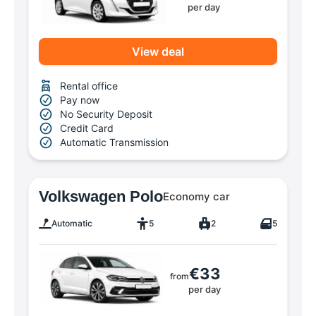
per day
View deal
Rental office
Pay now
No Security Deposit
Credit Card
Automatic Transmission
Volkswagen Polo
Economy car
Automatic
5
2
5
€33
from
per day