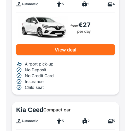
Automatic
5
2
4
€27
from
per day
View deal
Airport pick-up
No Deposit
No Credit Card
Insurance
Child seat
Kia Ceed
Compact car
Automatic
5
2
5