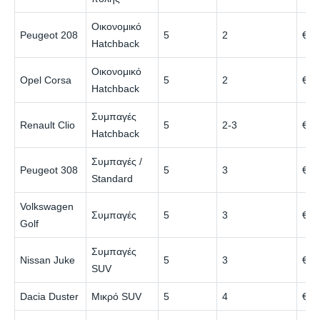
Οικονομικό
Peugeot 208
5
2
€26
Hatchback
Οικονομικό
Opel Corsa
5
2
€27
Hatchback
Συμπαγές
Renault Clio
5
2-3
€28
Hatchback
Συμπαγές /
Peugeot 308
5
3
€32
Standard
Volkswagen
Συμπαγές
5
3
€34
Golf
Συμπαγές
Nissan Juke
5
3
€36
SUV
Dacia Duster
Μικρό SUV
5
4
€38