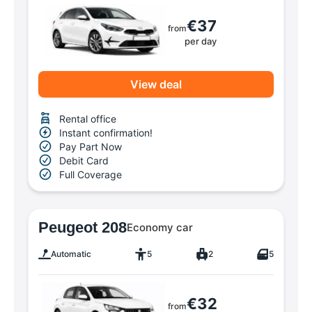
€37
from
per day
View deal
Rental office
Instant confirmation!
Pay Part Now
Debit Card
Full Coverage
Peugeot 208
Economy car
Automatic
5
2
5
€32
from