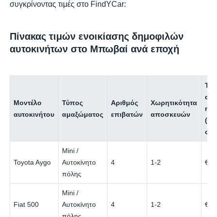
συγκρίνοντας τιμές στο FindYCar:
Πίνακας τιμών ενοικίασης δημοφιλών
αυτοκινήτων στο Μπωβαί ανά εποχή
Τιμ
αν
Μοντέλο
Τύπος
Αριθμός
Χωρητικότητα
ημ
αυτοκινήτου
αμαξώματος
επιβατών
αποσκευών
(χα
σεζ
Mini /
Toyota Aygo
Αυτοκίνητο
4
1-2
€24
πόλης
Mini /
Fiat 500
Αυτοκίνητο
4
1-2
€24
πόλης