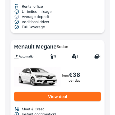
Rental office
Unlimited mileage
Average deposit
Additional driver
Full Coverage
Renault Megane
Sedan
Automatic
5
2
4
€38
from
per day
View deal
Meet & Greet
Instant confirmation!