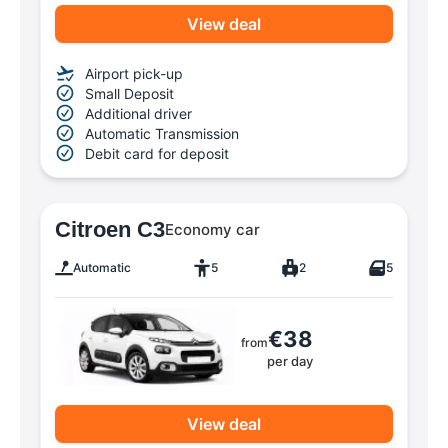
View deal
Airport pick-up
Small Deposit
Additional driver
Automatic Transmission
Debit card for deposit
Citroen C3
Economy car
Automatic
5
2
5
€38
from
per day
View deal