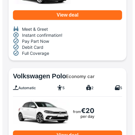
View deal
Meet & Greet
Instant confirmation!
Pay Part Now
Debit Card
Full Coverage
Volkswagen Polo
Economy car
Automatic
5
2
5
€20
from
per day