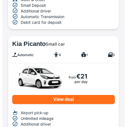
Small Deposit
Additional driver
Automatic Transmission
Debit card for deposit
Kia Picanto
Small car
Automatic
4
1
5
€21
from
per day
View deal
Airport pick-up
Unlimited mileage
Additional driver