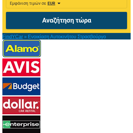
FindYCar
»
Ενοικίαση Αυτοκινήτου Στρασβούργο