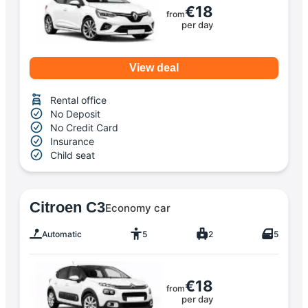
€18
from
per day
View deal
Rental office
No Deposit
No Credit Card
Insurance
Child seat
Citroen C3
Economy car
Automatic
5
2
5
€18
from
per day