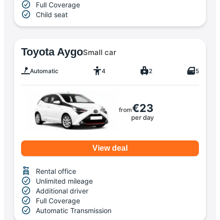
Full Coverage
Child seat
Toyota Aygo
Small car
Automatic
4
2
5
€23
from
per day
View deal
Rental office
Unlimited mileage
Additional driver
Full Coverage
Automatic Transmission