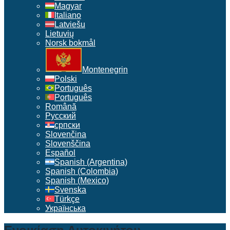
Magyar
Italiano
Latviešu
Lietuvių
Norsk bokmål
Montenegrin
Polski
Português
Português
Română
Русский
српски
Slovenčina
Slovenščina
Español
Spanish (Argentina)
Spanish (Colombia)
Spanish (Mexico)
Svenska
Türkçe
Українська