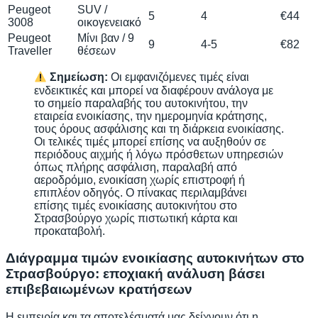
Peugeot
SUV /
5
4
€44
3008
οικογενειακό
Peugeot
Μίνι βαν / 9
9
4-5
€82
Traveller
θέσεων
Σημείωση:
Οι εμφανιζόμενες τιμές είναι
ενδεικτικές και μπορεί να διαφέρουν ανάλογα με
το σημείο παραλαβής του αυτοκινήτου, την
εταιρεία ενοικίασης, την ημερομηνία κράτησης,
τους όρους ασφάλισης και τη διάρκεια ενοικίασης.
Οι τελικές τιμές μπορεί επίσης να αυξηθούν σε
περιόδους αιχμής ή λόγω πρόσθετων υπηρεσιών
όπως πλήρης ασφάλιση, παραλαβή από
αεροδρόμιο, ενοικίαση χωρίς επιστροφή ή
επιπλέον οδηγός. Ο πίνακας περιλαμβάνει
επίσης τιμές ενοικίασης αυτοκινήτου στο
Στρασβούργο χωρίς πιστωτική κάρτα και
προκαταβολή.
Διάγραμμα τιμών ενοικίασης αυτοκινήτων στο
Στρασβούργο: εποχιακή ανάλυση βάσει
επιβεβαιωμένων κρατήσεων
Η εμπειρία και τα αποτελέσματά μας δείχνουν ότι η