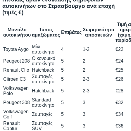
αυτοκινήτων στο Στρασβούργο ανά εποχή
(τιμές €)
Τιμή 
Μοντέλο
Τύπος
Χωρητικότητα
ημέρ
Επιβάτες
αυτοκινήτου
αμαξώματος
αποσκευών
(χαμη
περίοδ
Μίνι
Toyota Aygo
4
1-2
€22
αυτοκίνητο
Οικονομικό
Peugeot 208
5
2
€24
αυτοκίνητο
Renault Clio
Hatchback
5
2
€25
Συμπαγές
Citroën C3
5
2-3
€26
αυτοκίνητο
Volkswagen
Hatchback
5
2-3
€28
Polo
Standard
Peugeot 308
5
3
€32
αυτοκίνητο
Volkswagen
Συμπαγές
5
3
€34
Golf
Renault
Συμπαγές
5
3
€36
Captur
SUV