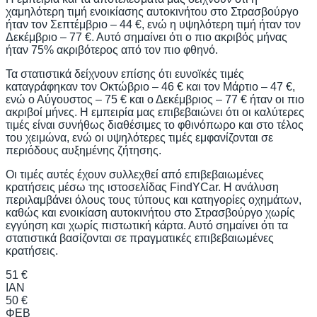
χαμηλότερη τιμή ενοικίασης αυτοκινήτου στο Στρασβούργο
ήταν τον Σεπτέμβριο – 44 €, ενώ η υψηλότερη τιμή ήταν τον
Δεκέμβριο – 77 €. Αυτό σημαίνει ότι ο πιο ακριβός μήνας
ήταν 75% ακριβότερος από τον πιο φθηνό.
Τα στατιστικά δείχνουν επίσης ότι ευνοϊκές τιμές
καταγράφηκαν τον Οκτώβριο – 46 € και τον Μάρτιο – 47 €,
ενώ ο Αύγουστος – 75 € και ο Δεκέμβριος – 77 € ήταν οι πιο
ακριβοί μήνες. Η εμπειρία μας επιβεβαιώνει ότι οι καλύτερες
τιμές είναι συνήθως διαθέσιμες το φθινόπωρο και στο τέλος
του χειμώνα, ενώ οι υψηλότερες τιμές εμφανίζονται σε
περιόδους αυξημένης ζήτησης.
Οι τιμές αυτές έχουν συλλεχθεί από επιβεβαιωμένες
κρατήσεις μέσω της ιστοσελίδας FindYCar. Η ανάλυση
περιλαμβάνει όλους τους τύπους και κατηγορίες οχημάτων,
καθώς και ενοικίαση αυτοκινήτου στο Στρασβούργο χωρίς
εγγύηση και χωρίς πιστωτική κάρτα. Αυτό σημαίνει ότι τα
στατιστικά βασίζονται σε πραγματικές επιβεβαιωμένες
κρατήσεις.
51 €
ΙΑΝ
50 €
ΦΕΒ