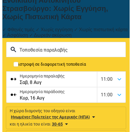
Ενοικίαση Αυτοκινήτου
Στρασβούργο: Χωρίς Εγγύηση,
Χωρίς Πιστωτική Κάρτα
✓ Φθηνές τιμές ✓ Χωρίς εγγύηση ✓ Χωρίς πιστωτική κάρτα
✓ Ασφάλιση ✓ Δωρεάν ακύρωση