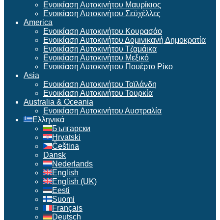
Ενοικίαση Αυτοκινήτου Μαυρίκιος
Ενοικίαση Αυτοκινήτου Σεϋχέλλες
America
Ενοικίαση Αυτοκινήτου Κουρασάο
Ενοικίαση Αυτοκινήτου Δομινικανή Δημοκρατία
Ενοικίαση Αυτοκινήτου Τζαμάικα
Ενοικίαση Αυτοκινήτου Μεξικό
Ενοικίαση Αυτοκινήτου Πουέρτο Ρίκο
Asia
Ενοικίαση Αυτοκινήτου Ταϊλάνδη
Ενοικίαση Αυτοκινήτου Τουρκία
Australia & Oceania
Ενοικίαση Αυτοκινήτου Αυστραλία
Ελληνικά
Български
Hrvatski
Čeština
Dansk
Nederlands
English
English (UK)
Eesti
Suomi
Français
Deutsch