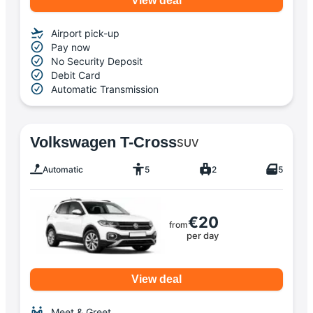
View deal
Airport pick-up
Pay now
No Security Deposit
Debit Card
Automatic Transmission
Volkswagen T-Cross
SUV
Automatic
5
2
5
€20
from
per day
View deal
Meet & Greet