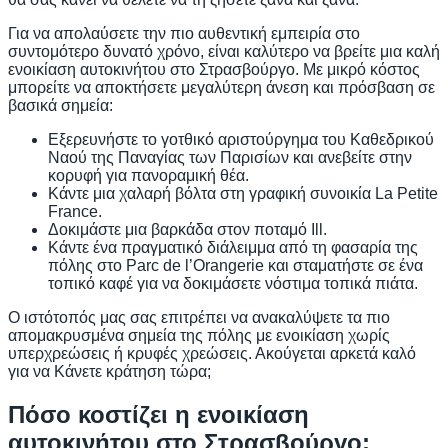
Για να απολαύσετε την πιο αυθεντική εμπειρία στο
συντομότερο δυνατό χρόνο, είναι καλύτερο να βρείτε μια καλή
ενοικίαση αυτοκινήτου στο Στρασβούργο. Με μικρό κόστος
μπορείτε να αποκτήσετε μεγαλύτερη άνεση και πρόσβαση σε
βασικά σημεία:
Εξερευνήστε το γοτθικό αριστούργημα του Καθεδρικού
Ναού της Παναγίας των Παρισίων και ανεβείτε στην
κορυφή για πανοραμική θέα.
Κάντε μια χαλαρή βόλτα στη γραφική συνοικία La Petite
France.
Δοκιμάστε μια βαρκάδα στον ποταμό Ill.
Κάντε ένα πραγματικό διάλειμμα από τη φασαρία της
πόλης στο Parc de l’Orangerie και σταματήστε σε ένα
τοπικό καφέ για να δοκιμάσετε νόστιμα τοπικά πιάτα.
Ο ιστότοπός μας σας επιτρέπει να ανακαλύψετε τα πιο
απομακρυσμένα σημεία της πόλης με ενοικίαση χωρίς
υπερχρεώσεις ή κρυφές χρεώσεις. Ακούγεται αρκετά καλό
για να Κάνετε κράτηση τώρα;
Πόσο κοστίζει η ενοικίαση
αυτοκινήτου στο Στρασβούργο;