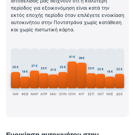
ιστοσελίδας μας δείχνουν ότι η καλύτερη
περίοδος για εξοικονόμηση είναι κατά την
εκτός εποχής περίοδο όταν επιλέγετε ενοικίαση
αυτοκινήτου στην Ποντστράνα χωρίς κατάθεση
και χωρίς πιστωτική κάρτα.
41 €
39 €
27 €
25 €
25 €
23 €
23 €
22 €
22 €
21 €
18 €
18 €
ΙΑΝ
ΦΕΒ
ΜΑΡ
ΑΠΡ
ΜΑΙ
ΙΟΥΝ
ΙΟΥΛ
ΑΥΓ
ΣΕΠ
ΟΚΤ
ΝΟΕ
ΔΕΚ
Ενοικίαση αυτοκινήτου στην