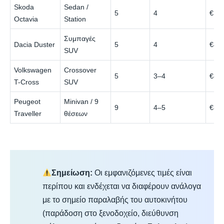
Skoda
Sedan /
5
4
€33
Octavia
Station
Συμπαγές
Dacia Duster
5
4
€40
SUV
Volkswagen
Crossover
5
3–4
€44
T-Cross
SUV
Peugeot
Minivan / 9
9
4–5
€82
Traveller
θέσεων
Σημείωση:
Οι εμφανιζόμενες τιμές είναι
περίπου και ενδέχεται να διαφέρουν ανάλογα
με το σημείο παραλαβής του αυτοκινήτου
(παράδοση στο ξενοδοχείο, διεύθυνση