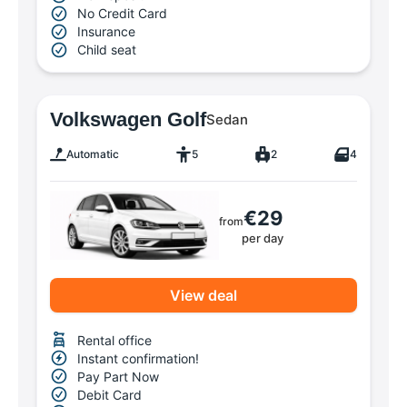
No Credit Card
Insurance
Child seat
Volkswagen Golf
Sedan
Automatic
5
2
4
€29
from
per day
View deal
Rental office
Instant confirmation!
Pay Part Now
Debit Card