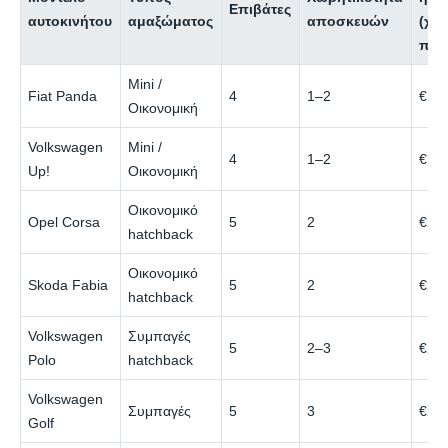
Επιβάτες
αυτοκινήτου
αμαξώματος
αποσκευών
(χα
περ
Mini /
Fiat Panda
4
1–2
€18
Οικονομική
Volkswagen
Mini /
4
1–2
€19
Up!
Οικονομική
Οικονομικό
Opel Corsa
5
2
€21
hatchback
Οικονομικό
Skoda Fabia
5
2
€22
hatchback
Volkswagen
Συμπαγές
5
2–3
€24
Polo
hatchback
Volkswagen
Συμπαγές
5
3
€28
Golf