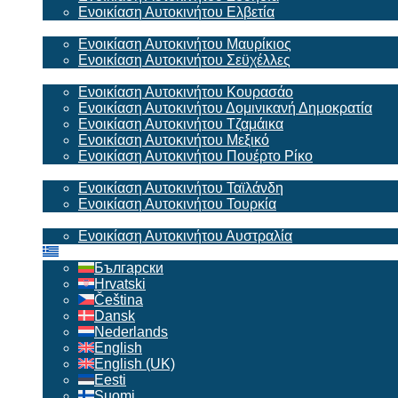
Ενοικίαση Αυτοκινήτου Ελβετία
Africa
Ενοικίαση Αυτοκινήτου Μαυρίκιος
Ενοικίαση Αυτοκινήτου Σεϋχέλλες
America
Ενοικίαση Αυτοκινήτου Κουρασάο
Ενοικίαση Αυτοκινήτου Δομινικανή Δημοκρατία
Ενοικίαση Αυτοκινήτου Τζαμάικα
Ενοικίαση Αυτοκινήτου Μεξικό
Ενοικίαση Αυτοκινήτου Πουέρτο Ρίκο
Asia
Ενοικίαση Αυτοκινήτου Ταϊλάνδη
Ενοικίαση Αυτοκινήτου Τουρκία
Australia & Oceania
Ενοικίαση Αυτοκινήτου Αυστραλία
Ελληνικά
Български
Hrvatski
Čeština
Dansk
Nederlands
English
English (UK)
Eesti
Suomi