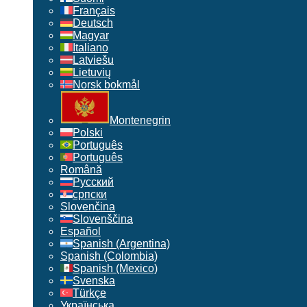
Français
Deutsch
Magyar
Italiano
Latviešu
Lietuvių
Norsk bokmål
Montenegrin
Polski
Português
Português
Română
Русский
српски
Slovenčina
Slovenščina
Español
Spanish (Argentina)
Spanish (Colombia)
Spanish (Mexico)
Svenska
Türkçe
Українська