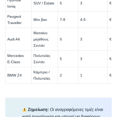
Hyundai
SUV / Estate
5
3
€25
Ioniq
Peugeot
Μίνι βαν
7-8
4-5
€50
Traveller
Μεσαίου
Audi A4
μεγέθους
5
3
€30
Σεντάν
Mercedes
Πολυτελές
5
3
€44
E‑Class
Σεντάν
Κάμπριο /
BMW Z4
2
1
€41
Πολυτελές
Σημείωση:
Οι αναγραφόμενες τιμές είναι
κατά προσέγγιση και μπορεί να διαφέρουν