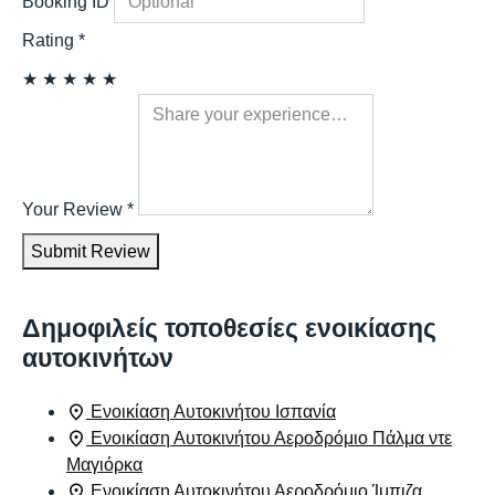
Booking ID
Rating
*
★
★
★
★
★
Your Review
*
Submit Review
Δημοφιλείς τοποθεσίες ενοικίασης
αυτοκινήτων
Ενοικίαση Αυτοκινήτου Ισπανία
Ενοικίαση Αυτοκινήτου Αεροδρόμιο Πάλμα ντε
Μαγιόρκα
Ενοικίαση Αυτοκινήτου Αεροδρόμιο Ίμπιζα