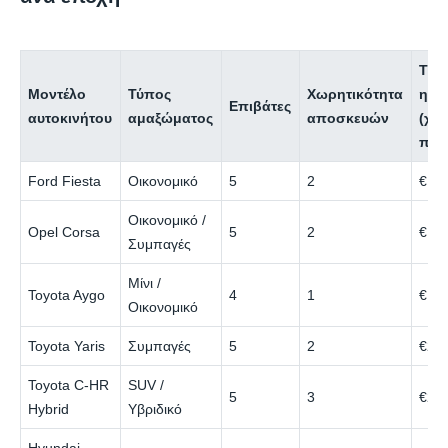
Τιμ
Μοντέλο
Τύπος
Χωρητικότητα
ημέ
Επιβάτες
αυτοκινήτου
αμαξώματος
αποσκευών
(χα
περ
Ford Fiesta
Οικονομικό
5
2
€15
Οικονομικό /
Opel Corsa
5
2
€15
Συμπαγές
Μίνι /
Toyota Aygo
4
1
€16
Οικονομικό
Toyota Yaris
Συμπαγές
5
2
€25
Toyota C‑HR
SUV /
5
3
€25
Hybrid
Υβριδικό