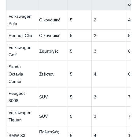
σεζ
Volkswagen
Οικονομικό
5
2
49 €
Polo
Renault Clio
Οικονομικό
5
2
52 €
Volkswagen
Συμπαγές
5
3
61 €
Golf
Skoda
Octavia
Στέισιον
5
4
66 €
Combi
Peugeot
SUV
5
3
72 €
3008
Volkswagen
SUV
5
3
78 €
Tiguan
Πολυτελές
BMW X3
5
4
102 