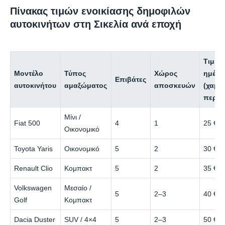
Πίνακας τιμών ενοικίασης δημοφιλών
αυτοκινήτων στη Σικελία ανά εποχή
Τιμή/
Μοντέλο
Τύπος
Χώρος
ημέρα
Επιβάτες
αυτοκινήτου
αμαξώματος
αποσκευών
(χαμη
περίο
Μίνι /
Fiat 500
4
1
25 €
Οικονομικό
Toyota Yaris
Οικονομικό
5
2
30 €
Renault Clio
Κομπακτ
5
2
35 €
Volkswagen
Μεσαίο /
5
2–3
40 €
Golf
Κομπακτ
Dacia Duster
SUV / 4×4
5
2–3
50 €