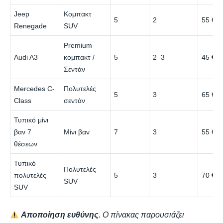
Jeep
Κομπακτ
5
2
55 €
Renegade
SUV
Premium
Audi A3
κομπακτ /
5
2–3
45 €
Σεντάν
Mercedes C-
Πολυτελές
5
3
65 €
Class
σεντάν
Τυπικό μίνι
βαν 7
Μίνι βαν
7
3
55 €
θέσεων
Τυπικό
Πολυτελές
πολυτελές
5
3
70 €
SUV
SUV
Αποποίηση ευθύνης
. Ο πίνακας παρουσιάζει