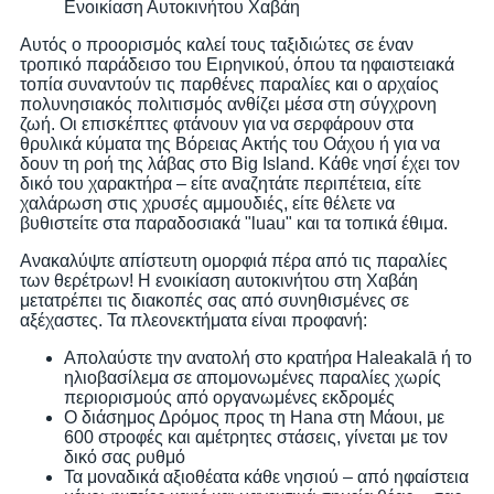
Ενοικίαση Αυτοκινήτου Χαβάη
Αυτός ο προορισμός καλεί τους ταξιδιώτες σε έναν
τροπικό παράδεισο του Ειρηνικού, όπου τα ηφαιστειακά
τοπία συναντούν τις παρθένες παραλίες και ο αρχαίος
πολυνησιακός πολιτισμός ανθίζει μέσα στη σύγχρονη
ζωή. Οι επισκέπτες φτάνουν για να σερφάρουν στα
θρυλικά κύματα της Βόρειας Ακτής του Οάχου ή για να
δουν τη ροή της λάβας στο Big Island. Κάθε νησί έχει τον
δικό του χαρακτήρα – είτε αναζητάτε περιπέτεια, είτε
χαλάρωση στις χρυσές αμμουδιές, είτε θέλετε να
βυθιστείτε στα παραδοσιακά "luau" και τα τοπικά έθιμα.
Ανακαλύψτε απίστευτη ομορφιά πέρα από τις παραλίες
των θερέτρων! Η ενοικίαση αυτοκινήτου στη Χαβάη
μετατρέπει τις διακοπές σας από συνηθισμένες σε
αξέχαστες. Τα πλεονεκτήματα είναι προφανή:
Απολαύστε την ανατολή στο κρατήρα Haleakalā ή το
ηλιοβασίλεμα σε απομονωμένες παραλίες χωρίς
περιορισμούς από οργανωμένες εκδρομές
Ο διάσημος Δρόμος προς τη Hana στη Μάουι, με
600 στροφές και αμέτρητες στάσεις, γίνεται με τον
δικό σας ρυθμό
Τα μοναδικά αξιοθέατα κάθε νησιού – από ηφαίστεια