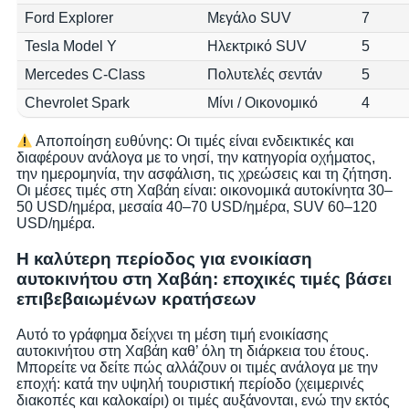
Ford Explorer
Μεγάλο SUV
7
Tesla Model Y
Ηλεκτρικό SUV
5
Mercedes C-Class
Πολυτελές σεντάν
5
Chevrolet Spark
Μίνι / Οικονομικό
4
Αποποίηση ευθύνης: Οι τιμές είναι ενδεικτικές και
διαφέρουν ανάλογα με το νησί, την κατηγορία οχήματος,
την ημερομηνία, την ασφάλιση, τις χρεώσεις και τη ζήτηση.
Οι μέσες τιμές στη Χαβάη είναι: οικονομικά αυτοκίνητα 30–
50 USD/ημέρα, μεσαία 40–70 USD/ημέρα, SUV 60–120
USD/ημέρα.
Η καλύτερη περίοδος για ενοικίαση
αυτοκινήτου στη Χαβάη: εποχικές τιμές βάσει
επιβεβαιωμένων κρατήσεων
Αυτό το γράφημα δείχνει τη μέση τιμή ενοικίασης
αυτοκινήτου στη Χαβάη καθ’ όλη τη διάρκεια του έτους.
Μπορείτε να δείτε πώς αλλάζουν οι τιμές ανάλογα με την
εποχή: κατά την υψηλή τουριστική περίοδο (χειμερινές
διακοπές και καλοκαίρι) οι τιμές αυξάνονται, ενώ την εκτός