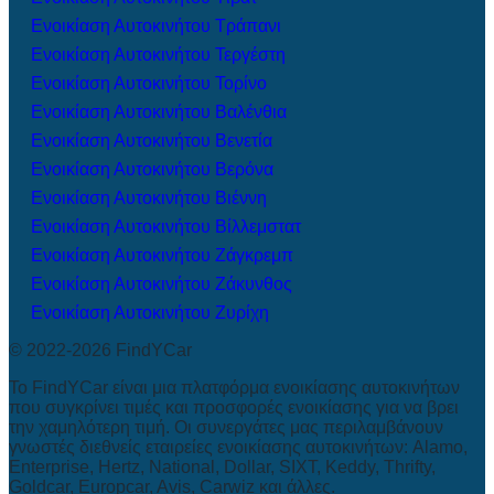
Ενοικίαση Αυτοκινήτου Τράπανι
Ενοικίαση Αυτοκινήτου Τεργέστη
Ενοικίαση Αυτοκινήτου Τορίνο
Ενοικίαση Αυτοκινήτου Βαλένθια
Ενοικίαση Αυτοκινήτου Βενετία
Ενοικίαση Αυτοκινήτου Βερόνα
Ενοικίαση Αυτοκινήτου Βιέννη
Ενοικίαση Αυτοκινήτου Βίλλεμστατ
Ενοικίαση Αυτοκινήτου Ζάγκρεμπ
Ενοικίαση Αυτοκινήτου Ζάκυνθος
Ενοικίαση Αυτοκινήτου Ζυρίχη
© 2022-2026 FindYCar
Το FindYCar είναι μια πλατφόρμα ενοικίασης αυτοκινήτων
που συγκρίνει τιμές και προσφορές ενοικίασης για να βρει
την χαμηλότερη τιμή. Οι συνεργάτες μας περιλαμβάνουν
γνωστές διεθνείς εταιρείες ενοικίασης αυτοκινήτων: Alamo,
Enterprise, Hertz, National, Dollar, SIXT, Keddy, Thrifty,
Goldcar, Europcar, Avis, Carwiz και άλλες.