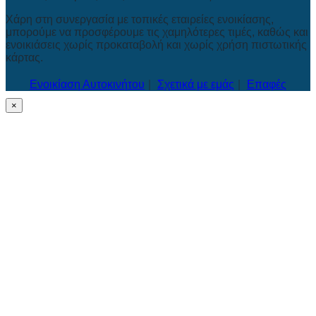
Χάρη στη συνεργασία με τοπικές εταιρείες ενοικίασης,
μπορούμε να προσφέρουμε τις χαμηλότερες τιμές, καθώς και
ενοικιάσεις χωρίς προκαταβολή και χωρίς χρήση πιστωτικής
κάρτας.
Ενοικίαση Αυτοκινήτου
Σχετικά με εμάς
Επαφές
×