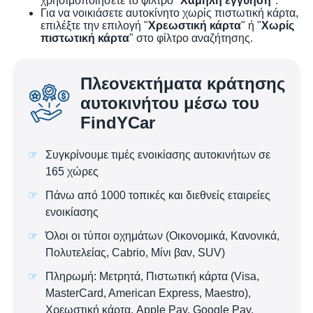
χρησιμοποιήσετε το φίλτρο "
Χαμηλή εγγύηση
".
Για να νοικιάσετε αυτοκίνητο χωρίς πιστωτική κάρτα,
επιλέξτε την επιλογή "
Χρεωστική κάρτα
" ή "
Χωρίς
πιστωτική κάρτα
" στο φίλτρο αναζήτησης.
Πλεονεκτήματα κράτησης
αυτοκινήτου μέσω του
FindYCar
Συγκρίνουμε τιμές ενοικίασης αυτοκινήτων σε
165 χώρες
Πάνω από 1000 τοπικές και διεθνείς εταιρείες
ενοικίασης
Όλοι οι τύποι οχημάτων (Οικονομικά, Κανονικά,
Πολυτελείας, Cabrio, Μίνι βαν, SUV)
Πληρωμή: Μετρητά, Πιστωτική κάρτα (Visa,
MasterCard, American Express, Maestro),
Χρεωστική κάρτα, Apple Pay, Google Pay,