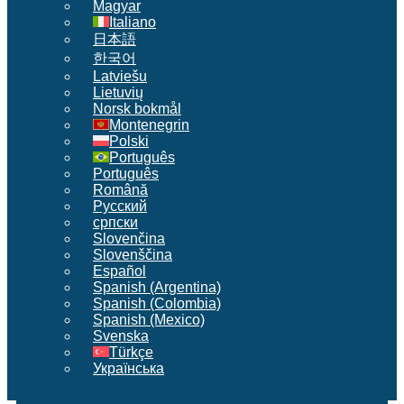
Magyar
Italiano
日本語
한국어
Latviešu
Lietuvių
Norsk bokmål
Montenegrin
Polski
Português
Português
Română
Русский
српски
Slovenčina
Slovenščina
Español
Spanish (Argentina)
Spanish (Colombia)
Spanish (Mexico)
Svenska
Türkçe
Українська