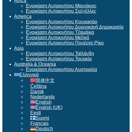
Africa
Ενοικίαση Αυτοκινήτου Μαυρίκιος
Ενοικίαση Αυτοκινήτου Σεϋχέλλες
America
Ενοικίαση Αυτοκινήτου Κουρασάο
Ενοικίαση Αυτοκινήτου Δομινικανή Δημοκρατία
Ενοικίαση Αυτοκινήτου Τζαμάικα
Ενοικίαση Αυτοκινήτου Μεξικό
Ενοικίαση Αυτοκινήτου Πουέρτο Ρίκο
Asia
Ενοικίαση Αυτοκινήτου Ταϊλάνδη
Ενοικίαση Αυτοκινήτου Τουρκία
Australia & Oceania
Ενοικίαση Αυτοκινήτου Αυστραλία
Ελληνικά
简体中文
Čeština
Dansk
Nederlands
English
English (UK)
Eesti
Suomi
Français
Deutsch