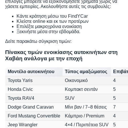
επιλογές μπορείτε να εξοικονομήσετε χρήματα χωρίς να
χάσετε εμπειρίες. Ακολουθήστε αυτές τις συμβουλές:
Κάντε κράτηση μέσω του FindYCar
Κλείστε online και εκ των προτέρων
Επιλέξτε μακροχρόνια ενοικίαση
Ξεκινήστε μέσα στην εβδομάδα.
Δείτε παρακάτω σύγκριση τιμών:
Πίνακας τιμών ενοικίασης αυτοκινήτων στη
Χαβάη ανάλογα με την εποχή
Μοντέλο αυτοκινήτου
Τύπος αμαξώματος
Επιβά
Toyota Yaris
Οικονομικό
4
Honda Civic
Κομπακτ σεντάν
5
Toyota RAV4
SUV
5
Dodge Grand Caravan
Μίνι βαν / 7–8 θέσεις
7
Ford Mustang Convertible
Κάμπριο / Premium
4
Jeep Wrangler
4×4 / Περιπέτεια SUV
5