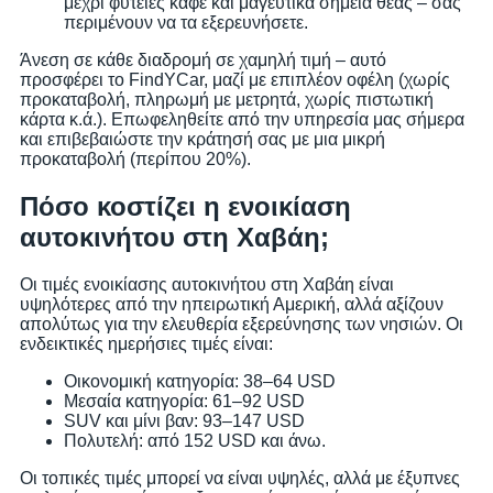
μέχρι φυτείες καφέ και μαγευτικά σημεία θέας – σας
περιμένουν να τα εξερευνήσετε.
Άνεση σε κάθε διαδρομή σε χαμηλή τιμή – αυτό
προσφέρει το FindYCar, μαζί με επιπλέον οφέλη (χωρίς
προκαταβολή, πληρωμή με μετρητά, χωρίς πιστωτική
κάρτα κ.ά.). Επωφεληθείτε από την υπηρεσία μας σήμερα
και επιβεβαιώστε την κράτησή σας με μια μικρή
προκαταβολή (περίπου 20%).
Πόσο κοστίζει η ενοικίαση
αυτοκινήτου στη Χαβάη;
Οι τιμές ενοικίασης αυτοκινήτου στη Χαβάη είναι
υψηλότερες από την ηπειρωτική Αμερική, αλλά αξίζουν
απολύτως για την ελευθερία εξερεύνησης των νησιών. Οι
ενδεικτικές ημερήσιες τιμές είναι:
Οικονομική κατηγορία: 38–64 USD
Μεσαία κατηγορία: 61–92 USD
SUV και μίνι βαν: 93–147 USD
Πολυτελή: από 152 USD και άνω.
Οι τοπικές τιμές μπορεί να είναι υψηλές, αλλά με έξυπνες