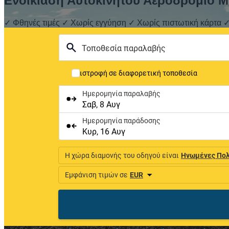
Ενοικίαση Αυτοκινήτου Αεροδρόμιο Μ
✓ Φθηνές τιμές ✓ Χωρίς εγγύηση ✓ Χωρίς πιστωτική κάρτα