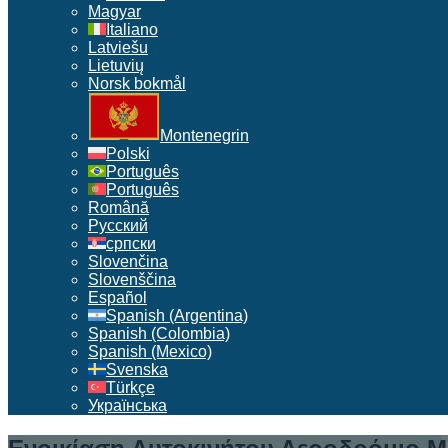
Magyar
Italiano
Latviešu
Lietuvių
Norsk bokmål
Montenegrin
Polski
Português
Português
Română
Русский
српски
Slovenčina
Slovenščina
Español
Spanish (Argentina)
Spanish (Colombia)
Spanish (Mexico)
Svenska
Türkçe
Українська