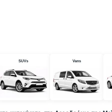
SUVs
Vans