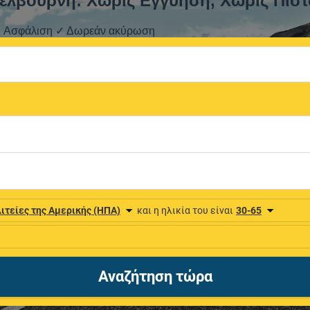
ελβούρνη: Χωρίς Εγγύηση, Χωρίς Πιστ
 ✓ Ασφάλιση ✓ Δωρεάν ακύρωση