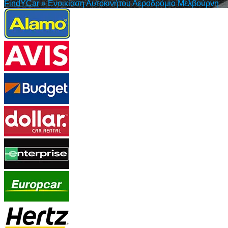
FindYCar
»
Ενοικίαση Αυτοκινήτου Αεροδρόμιο Μελβούρνη