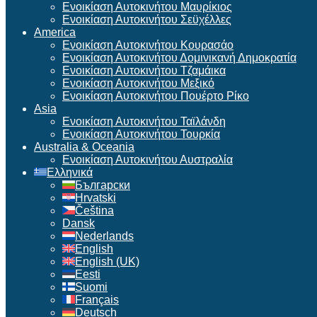
Ενοικίαση Αυτοκινήτου Μαυρίκιος
Ενοικίαση Αυτοκινήτου Σεϋχέλλες
America
Ενοικίαση Αυτοκινήτου Κουρασάο
Ενοικίαση Αυτοκινήτου Δομινικανή Δημοκρατία
Ενοικίαση Αυτοκινήτου Τζαμάικα
Ενοικίαση Αυτοκινήτου Μεξικό
Ενοικίαση Αυτοκινήτου Πουέρτο Ρίκο
Asia
Ενοικίαση Αυτοκινήτου Ταϊλάνδη
Ενοικίαση Αυτοκινήτου Τουρκία
Australia & Oceania
Ενοικίαση Αυτοκινήτου Αυστραλία
Ελληνικά
Български
Hrvatski
Čeština
Dansk
Nederlands
English
English (UK)
Eesti
Suomi
Français
Deutsch