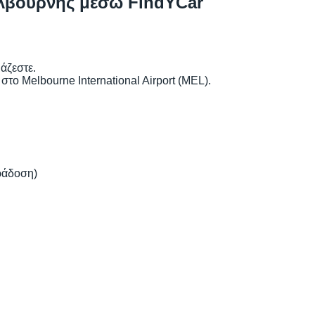
ελβούρνης μέσω FindYCar
ιάζεστε.
το Melbourne International Airport (MEL).
ράδοση)